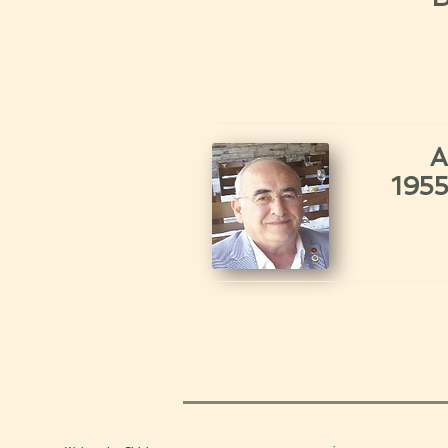
A
1955