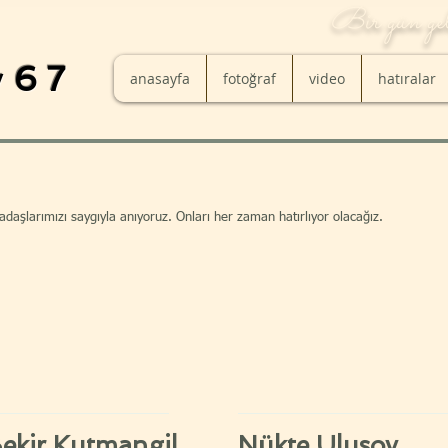
Bir gün gelir
y
67
anasayfa
fotoğraf
video
hatıralar
daşlarımızı saygıyla anıyoruz. Onları her zaman hatırlıyor olacağız.
ekir Kutmangil
Nükte Ulusoy