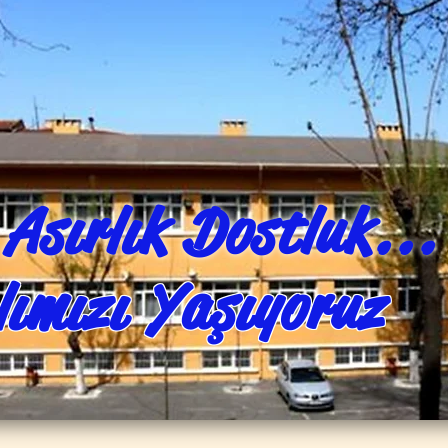
Asırlık Dostluk...
lımızı Yaşıyoruz