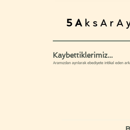
5A
ksArA
Kaybettiklerimiz...
Aramızdan ayrılarak ebediyete intikal eden arka
B