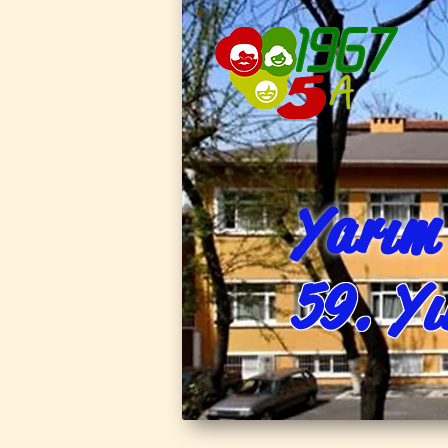
Yarım 
59. Yı