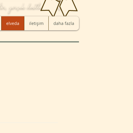
, gerçek dostlar buluşur...
elveda
iletişim
daha fazla